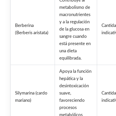
Contribuye al
metabolismo de
macronutrientes
y a la regulación
Berberina
Cantid
de la glucosa en
(Berberis aristata)
indicati
sangre cuando
está presente en
una dieta
equilibrada.
Apoya la función
hepática y la
desintoxicación
Silymarina (cardo
suave,
Cantid
mariano)
favoreciendo
indicati
procesos
metabólicos