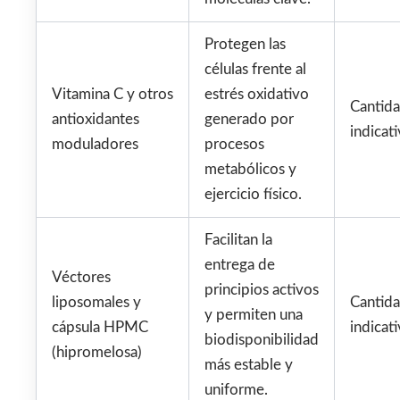
Protegen las
células frente al
Vitamina C y otros
estrés oxidativo
Cantid
antioxidantes
generado por
indicati
moduladores
procesos
metabólicos y
ejercicio físico.
Facilitan la
entrega de
Véctores
principios activos
liposomales y
Cantid
y permiten una
cápsula HPMC
indicati
biodisponibilidad
(hipromelosa)
más estable y
uniforme.