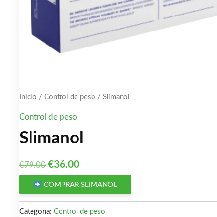
Inicio
/
Control de peso
/ Slimanol
Control de peso
Slimanol
El
El
€
36.00
€
79.00
precio
precio
COMPRAR SLIMANOL
original
actual
Categoría:
Control de peso
era:
es: