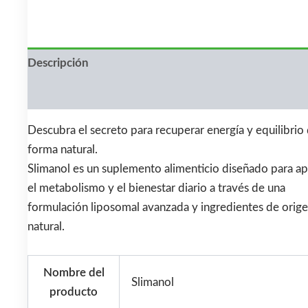
€79.00.
€36.00.
Descripción
Valoraciones (0)
Descubra el secreto para recuperar energía y equilibrio
forma natural.
Slimanol es un suplemento alimenticio diseñado para a
el metabolismo y el bienestar diario a través de una
formulación liposomal avanzada y ingredientes de orig
natural.
Nombre del
Slimanol
producto