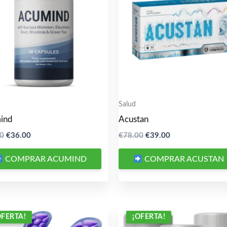
Salud
ind
Acustan
El
El
El
El
00
€
36.00
€
78.00
€
39.00
precio
precio
precio
precio
original
actual
original
actual
COMPRAR ACUMIND
COMPRAR ACUSTAN
era:
es:
era:
es:
€79.00.
€36.00.
€78.00.
€39.00.
OFERTA!
OFERTA!
¡OFERTA!
¡OFERTA!