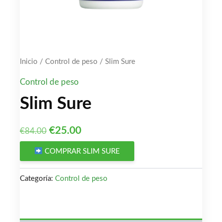
Inicio
/
Control de peso
/ Slim Sure
Control de peso
Slim Sure
El
El
€
25.00
€
84.00
precio
precio
COMPRAR SLIM SURE
original
actual
Categoría:
Control de peso
era:
es:
€84.00.
€25.00.