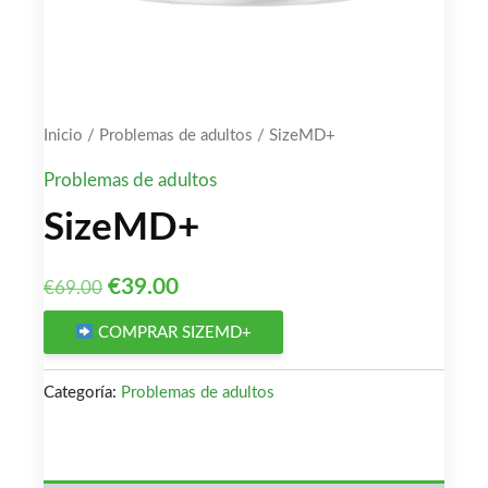
Inicio
/
Problemas de adultos
/ SizeMD+
Problemas de adultos
SizeMD+
El
El
€
39.00
€
69.00
precio
precio
COMPRAR SIZEMD+
original
actual
Categoría:
Problemas de adultos
era:
es:
€69.00.
€39.00.