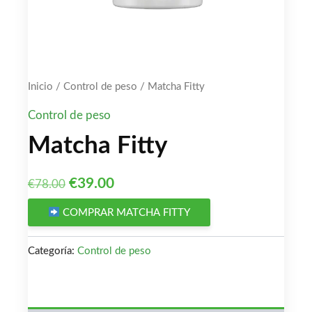
Inicio
/
Control de peso
/ Matcha Fitty
Control de peso
Matcha Fitty
El
El
€
39.00
€
78.00
precio
precio
COMPRAR MATCHA FITTY
original
actual
Categoría:
Control de peso
era:
es:
€78.00.
€39.00.