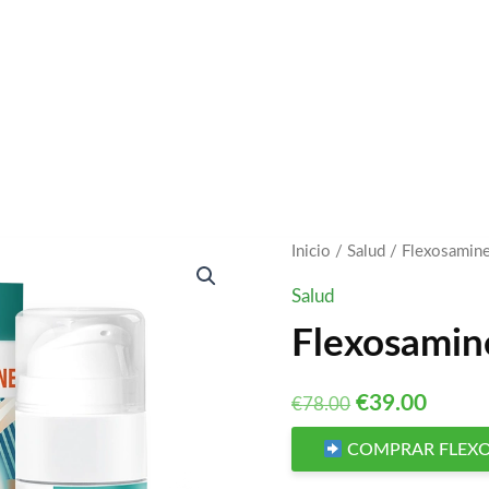
Inicio
/
Salud
/ Flexosamin
Salud
Flexosamin
El
El
€
39.00
€
78.00
precio
preci
COMPRAR FLEX
original
actual