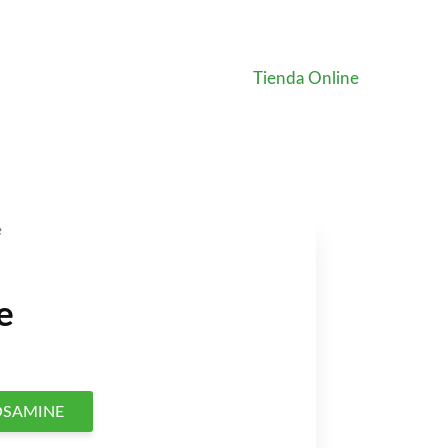
Tienda Online
e
e
o
OSAMINE