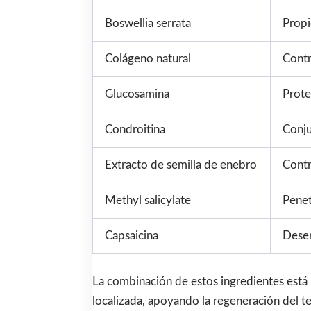
Boswellia serrata
Propi
Colágeno natural
Contr
Glucosamina
Prote
Condroitina
Conju
Extracto de semilla de enebro
Contr
Methyl salicylate
Penet
Capsaicina
Desen
La combinación de estos ingredientes está p
localizada, apoyando la regeneración del te