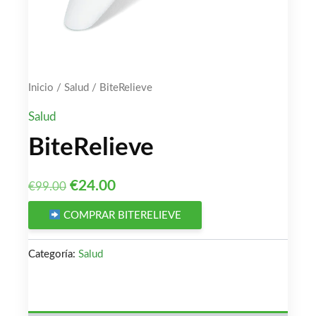
Inicio
/
Salud
/ BiteRelieve
Salud
BiteRelieve
El
El
€
24.00
€
99.00
precio
precio
COMPRAR BITERELIEVE
original
actual
Categoría:
Salud
era:
es:
€99.00.
€24.00.